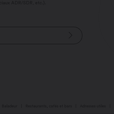
éciaux ADR/SDR, etc.).
30
00
Baladeur
Restaurants, cafés et bars
Adresses utiles