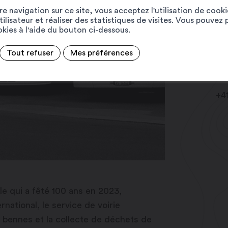
Lo
e navigation sur ce site, vous acceptez l'utilisation de cook
ilisateur et réaliser des statistiques de visites. Vous pouvez 
Ru
ookies à l'aide du bouton ci-dessous.
CP
19
Tout refuser
Mes préférences
in
ww
+4
le qui a fêté 100 ans en 2023,
rnational, le service de voirie
 bennes et la collecte de déchets de