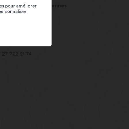
gistique - déchets - bennes
ies pour améliorer
personnaliser
e du Levant 132
 441
20
Martigny
fo@favre-sa.ch
w.favre-sa.ch
1 27 722 21 74