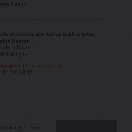
ude d'avocats Me Yannis Sakkas & Me
phie Haenni
e de la Poste 7
20
Martigny
kkas@martigny-avocats.ch
1 27 721 88 21
Brochures
Accès