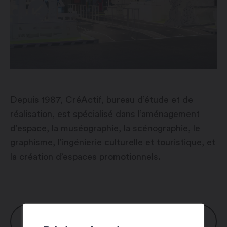
Depuis 1987, CréActif, bureau d’étude et de
réalisation, est spécialisé dans l’aménagement
d’espace, la muséographie, la scénographie, le
graphisme, l’ingénierie culturelle et touristique, et
la création d’espaces promotionnels.
HORAIRES