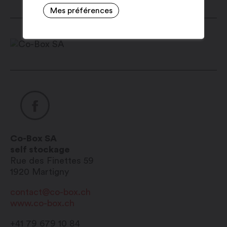
Mes préférences
Co-Box SA
self stockage
Rue des Finettes 59
1920
Martigny
contact@co-box.ch
www.co-box.ch
+41 79 679 10 84