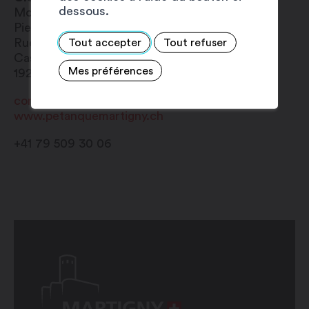
dessous.
Monsieur
Pierre-André
Giroud
Rue de a Grenette 5
Tout accepter
Tout refuser
Case Postale 2117
Mes préférences
1920
Martigny
comite@petanquemartigny.ch
www.petanquemartigny.ch
+41 79 509 30 06