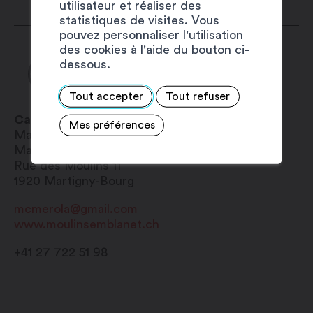
utilisateur et réaliser des
22h00
statistiques de visites. Vous
Jeudi : 10h30 – 14h00 / 17h30 – 22h00
pouvez personnaliser l'utilisation
des cookies à l'aide du bouton ci-
Vendredi : 10h30 – 14h30 / 17h30 –
dessous.
22h00
Samedi : 10h30 – 14h30 / 17h30 – 22h00
Tout accepter
Tout refuser
Dimanche : 10h30 – 14h30
Caveau du Moulin Semblanet
Mes préférences
Madame
Marie-Claire
Mérola
Rue des Moulins 11
1920
Martigny-Bourg
mcmerola@gmail.com
www.moulinsemblanet.ch
+41 27 722 51 98