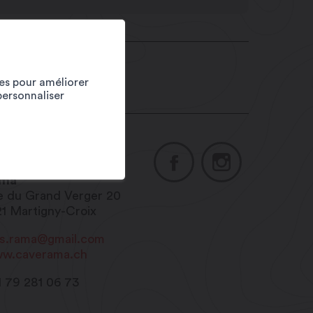
ies pour améliorer
personnaliser
ve Rama
orges & Stéphane
ma
e du Grand Verger 20
21
Martigny-Croix
ns.rama@gmail.com
w.caverama.ch
1 79 281 06 73