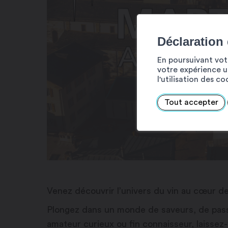
Déclaration
En poursuivant votr
votre expérience ut
l'utilisation des c
Tout accepter
Venez découvrir l’univers du vin au cœur de
Plongez dans un monde de saveurs, de pass
amateur curieux ou fin connaisseur, laissez