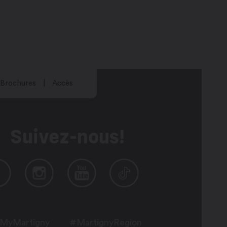
Brochures
Accès
Suivez-nous!
MyMartigny
#MartignyRegion