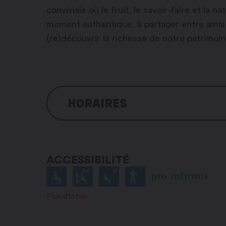
conviviale où le fruit, le savoir-faire et la 
moment authentique, à partager entre amis o
(re)découvrir la richesse de notre patrimoine
HORAIRES
Lundi : sur rendez-vous
Mardi : sur rendez-vous
ACCESSIBILITÉ
Mercredi : sur rendez-vous
Jeudi : sur rendez-vous
Vendredi : sur rendez-vous
Plus d'infos
Samedi : sur rendez-vous
Dimanche : sur rendez-vous