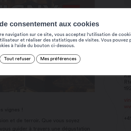
 de consentement aux cookies
e navigation sur ce site, vous acceptez l'utilisation de cook
ilisateur et réaliser des statistiques de visites. Vous pouvez 
ookies à l'aide du bouton ci-dessous.
Tout refuser
Mes préférences
Ca
Ge
Ra
Rt
19
vi
ww
s vignes !
+4
ion et de terroir. Que vous soyez
-vous guider à travers une dégustation