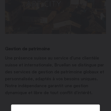
Gestion de patrimoine
Une présence suisse au service d’une clientèle
suisse et internationale, Bruellan se distingue par
des services de gestion de patrimoine globaux et
personnalisée, adaptés à vos besoins uniques.
Notre indépendance garantit une gestion
dynamique et libre de tout conflit d’intérêt.