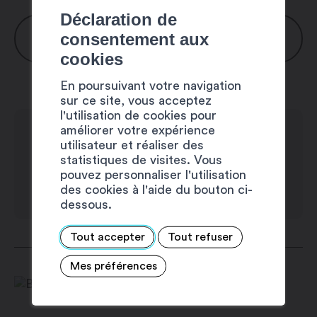
Déclaration de
HORAIRES
consentement aux
cookies
Lundi : 8h30 – 12h00 / 13h30 – 17h00
En poursuivant votre navigation
Mardi : 8h30 – 12h00 / 13h30 – 17h00
sur ce site, vous acceptez
l'utilisation de cookies pour
Mercredi : 8h30 – 12h00 / 13h30 –
améliorer votre expérience
17h00
utilisateur et réaliser des
Jeudi : 8h30 – 12h00 / 13h30 – 17h00
statistiques de visites. Vous
pouvez personnaliser l'utilisation
Vendredi : 8h30 – 12h00 / 13h30 –
des cookies à l'aide du bouton ci-
17h00
dessous.
Samedi : fermé
Tout accepter
Tout refuser
Dimanche : fermé
Mes préférences