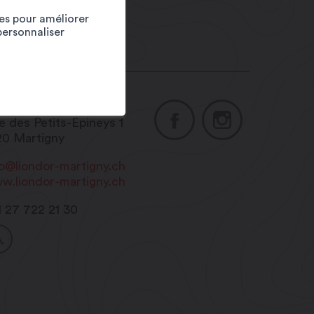
ies pour améliorer
personnaliser
asserie Le Lion d'Or
e des Petits-Epineys 1
20
Martigny
fo@liondor-martigny.ch
w.liondor-martigny.ch
1 27 722 21 30