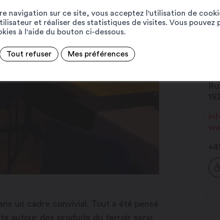
e navigation sur ce site, vous acceptez l'utilisation de cook
ilisateur et réaliser des statistiques de visites. Vous pouvez 
ookies à l'aide du bouton ci-dessous.
Tout refuser
Mes préférences
Br
Ru
19
in
ww
+4
dans un cadre convivial. Tout a été pensé
e autour des produits du terroir servi