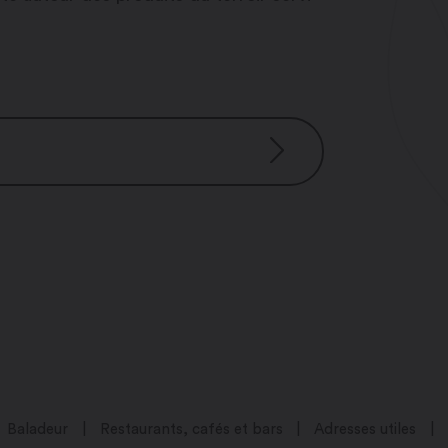
3h00
h00
Baladeur
Restaurants, cafés et bars
Adresses utiles