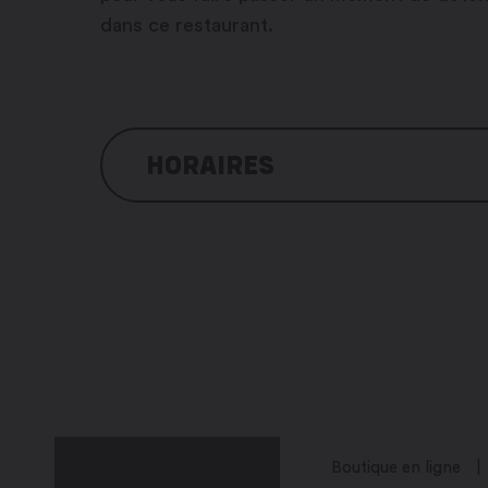
dans ce restaurant.
HORAIRES
Lundi : 10h00 – 14h30 / 17h30 – 23h00
Mardi : 10h00 – 14h30 / 17h30 – 23h00
Mercredi : 10h00 – 14h30 / 17h30 – 2
Jeudi : 10h00 – 14h30 / 17h30 – 23h00
Vendredi : 10h00 – 14h30 / 17h30 – 23
Samedi : fermé
Dimanche : fermé
Boutique en ligne