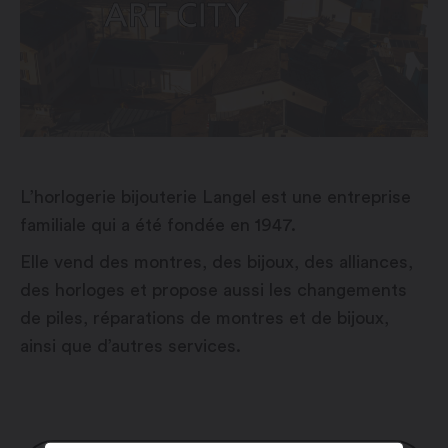
L’horlogerie bijouterie Langel est une entreprise
familiale qui a été fondée en 1947.
Elle vend des montres, des bijoux, des alliances,
des horloges et propose aussi les changements
de piles, réparations de montres et de bijoux,
ainsi que d’autres services.