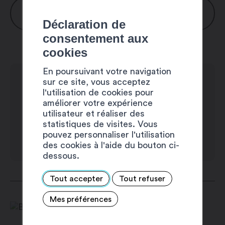
HORAIRES
Déclaration de
consentement aux
Lundi : fermé
cookies
Mardi : 9h00 – 12h00 / 13h45 – 18h30
En poursuivant votre navigation
Mercredi : 9h00 – 12h00 / 13h45 –
sur ce site, vous acceptez
l'utilisation de cookies pour
18h30
améliorer votre expérience
Jeudi : 9h00 – 12h00 / 13h45 – 18h30
utilisateur et réaliser des
statistiques de visites. Vous
Vendredi : 9h00 – 12h00 / 13h45 –
pouvez personnaliser l'utilisation
des cookies à l'aide du bouton ci-
18h30
dessous.
Samedi : 9h00 – 12h00 / 13h45 – 16h00
Tout accepter
Tout refuser
Dimanche : fermé
Mes préférences