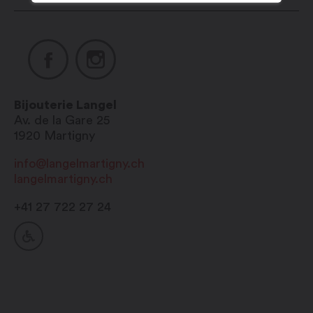
Bijouterie Langel
Av. de la Gare 25
1920
Martigny
info@langelmartigny.ch
langelmartigny.ch
+41 27 722 27 24