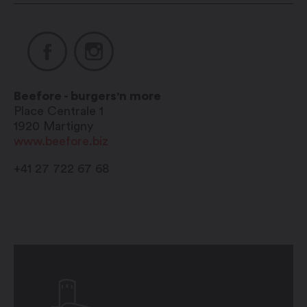
Dimanche : fermé
Hiver
Lundi : 11h30 – 14h00 / 18h00 –
Beefore - burgers'n more
21h30
Place Centrale 1
1920
Martigny
www.beefore.biz
Mardi : 11h30 – 14h00 / 18h00 –
21h30
+41 27 722 67 68
Mercredi : 11h30 – 14h00 / 18h00
– 21h30
Jeudi : 11h30 – 14h00 / 18h00 –
21h30
Vendredi : 11h30 – 14h00 / 18h00 –