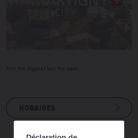
Not the biggest but the best.
HORAIRES
Eté
Déclaration de