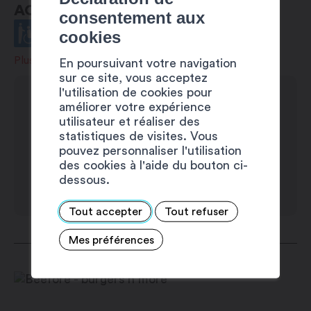
ACCESSIBILITÉ
Lundi : 11h30 – 14h00 / 18h30 –
consentement aux
21h30
cookies
Plus d'infos
En poursuivant votre navigation
Mardi : 11h30 – 14h00 / 18h30 –
sur ce site, vous acceptez
21h30
l'utilisation de cookies pour
améliorer votre expérience
Mercredi : 11h30 – 14h00 / 18h30
utilisateur et réaliser des
– 21h30
statistiques de visites. Vous
pouvez personnaliser l'utilisation
Jeudi : 11h30 – 14h00 / 18h30 –
des cookies à l'aide du bouton ci-
dessous.
21h30
Tout accepter
Tout refuser
Vendredi : 11h30 – 14h00 / 18h30 –
22h00
Mes préférences
Samedi : 11h30 – 14h00 / 18h30 –
22h00