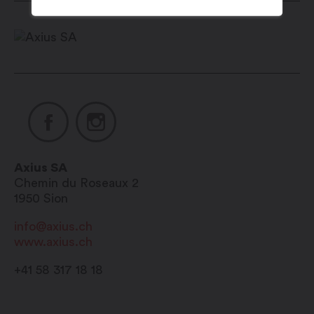
Axius SA
Chemin du Roseaux 2
1950
Sion
info@axius.ch
www.axius.ch
+41 58 317 18 18