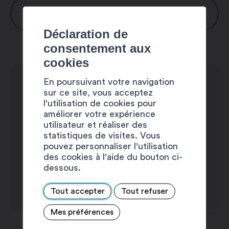
HORAIRES
Déclaration de
Lundi : 8h00 – 12h00 / 13h30 – 18h00
consentement aux
Mardi : 8h00 – 12h00 / 13h30 – 18h00
cookies
Mercredi : 8h00 – 12h00 / 13h30 –
En poursuivant votre navigation
18h00
sur ce site, vous acceptez
Jeudi : 8h00 – 12h00 / 13h30 – 18h00
l'utilisation de cookies pour
améliorer votre expérience
Vendredi : 8h00 – 12h00 / 13h30 –
utilisateur et réaliser des
17h00
statistiques de visites. Vous
Samedi : fermé
pouvez personnaliser l'utilisation
des cookies à l'aide du bouton ci-
Dimanche : fermé
dessous.
Tout accepter
Tout refuser
Mes préférences