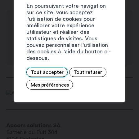
En poursuivant votre navigation
Mardi : 8h00 – 17h00
sur ce site, vous acceptez
Mercredi : 8h00 – 17h00
l'utilisation de cookies pour
Jeudi : 8h00 – 17h00
améliorer votre expérience
utilisateur et réaliser des
Vendredi : 8h00 – 17h00
statistiques de visites. Vous
Samedi : fermé
pouvez personnaliser l'utilisation
Dimanche : fermé
des cookies à l'aide du bouton ci-
dessous.
Tout accepter
Tout refuser
Mes préférences
Apcom solutions SA
Batterie du Puit 304
1996
Saclentse