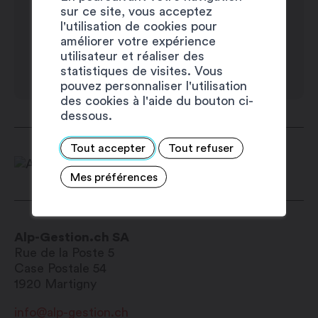
sur ce site, vous acceptez
Jeudi : 8h00 – 12h00 / 13h30 – 17h00
l'utilisation de cookies pour
Vendredi : 8h00 – 12h00 / 13h30 –
améliorer votre expérience
17h00
utilisateur et réaliser des
statistiques de visites. Vous
Samedi : fermé
pouvez personnaliser l'utilisation
Dimanche : fermé
des cookies à l'aide du bouton ci-
dessous.
Tout accepter
Tout refuser
Mes préférences
Alp-Gestion.ch SA
Rue de la Poste 5
Case Postale 54
1920
Martigny
info@alp-gestion.ch