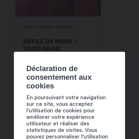
Place Centrale, Martigny
Place Centr
DÉFILÉ DE MODE –
THE FA
17:30-19:00
SERGEA
22:45
Déclaration de
consentement aux
cookies
En poursuivant votre navigation
Ces activités sont proposées
sur ce site, vous acceptez
l'utilisation de cookies pour
dans le cadre de
Martigny Est
améliorer votre expérience
Dans La Place
!
utilisateur et réaliser des
statistiques de visites. Vous
Voir le programme complet
pouvez personnaliser l'utilisation