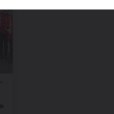
Place du Bourg, Martigny
BI