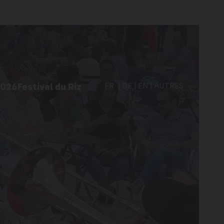
2026
Festival du Riz
FR
DE
EN
AUTRES
vités à Martigny