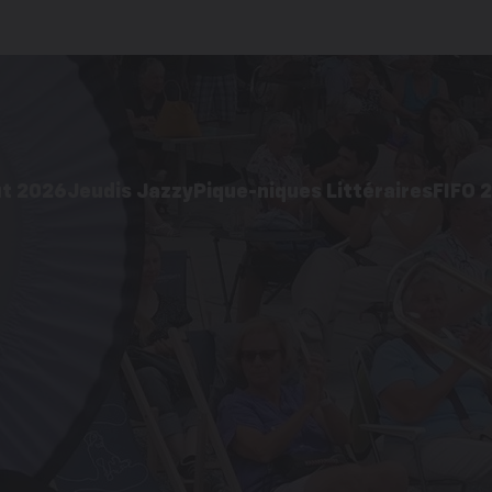
ût 2026
Jeudis Jazzy
Pique-niques Littéraires
FIFO 
2026
Édition 2026
Acti
 pratiques
Galerie d’images
ages
Éditions précédentes
cédentes