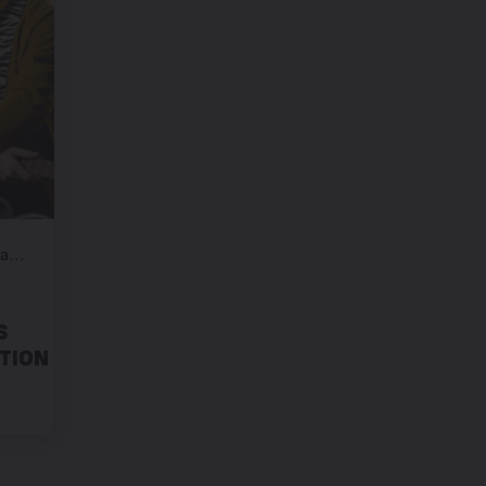
Place du Bourg , Martigny
S
TION