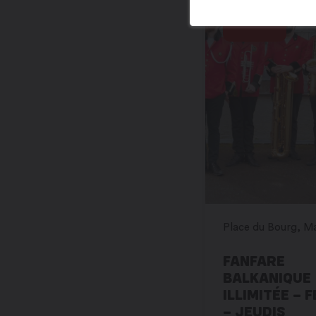
13
FANFARE
BALKANIQUE
ILLIMITÉE – F
– JEUDIS