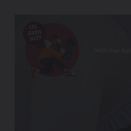
MEDLP
1er Ao
Programme 
Informations
Galerie d’im
Éditions pré