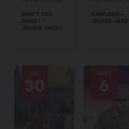
Place du Bourg , Martigny
DON’T YOU
RAWLAND –
DARE ! –
JEUDIS JAZZ
JEUDIS JAZZY
JUIL.
AOÛT
30
6