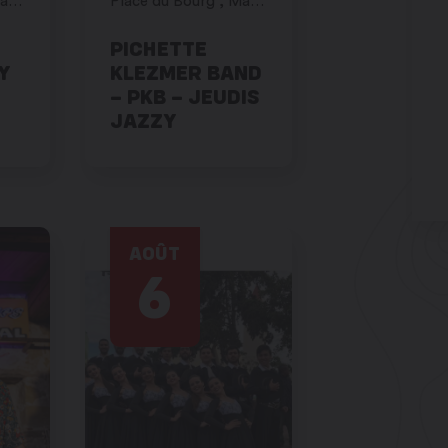
Place du Bourg , Martigny
Place du Bourg , Martigny
PICHETTE
Y
KLEZMER BAND
– PKB – JEUDIS
JAZZY
AOÛT
6