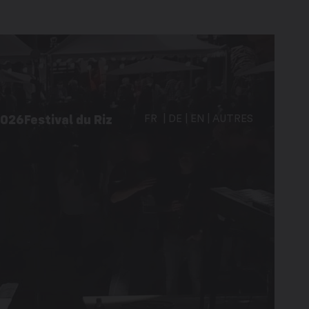
2026
Festival du Riz
FR
DE
EN
AUTRES
vités à Martigny