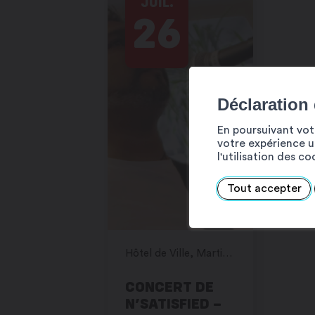
JUIL.
26
Déclaration
En poursuivant votr
votre expérience ut
l'utilisation des c
Tout accepter
Hôtel de Ville, Martigny
CONCERT DE
N’SATISFIED –