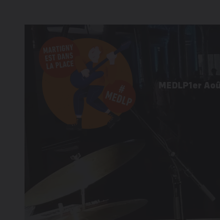
MEDLP
1er Ao
Programme 
Informations
Galerie d’im
Éditions pré