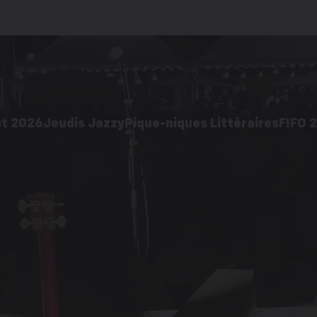
ût 2026
Jeudis Jazzy
Pique-niques Littéraires
FIFO 
2026
Édition 2026
Acti
 pratiques
Galerie d’images
ages
Éditions précédentes
cédentes