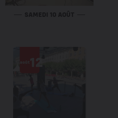
SAMEDI 10 AOÛT
12
1
août
août