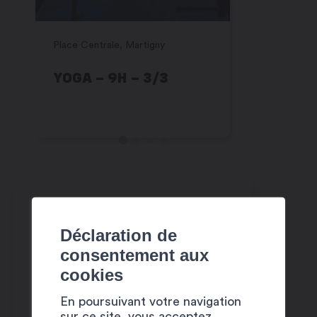
Place Centrale, Martigny
Place Centr
YOGA – 9H – 3/3
ZUMBA –
Déclaration de
consentement aux
cookies
En poursuivant votre navigation
sur ce site, vous acceptez