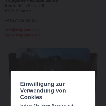
Trapgame – Escape Game
Route de la Sarvaz 5
1906
Charrat
+41 27 519 00 26
info@trapgame.ch
www.trapgame.ch
Einwilligung zur
Verwendung von
Cookies
Indem Sie Ihren Besuch auf