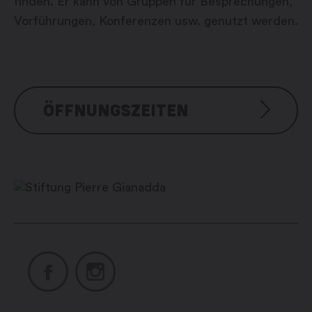
finden. Er kann von Gruppen für Besprechungen,
Vorführungen, Konferenzen usw. genutzt werden.
ÖFFNUNGSZEITEN
Tous les jours
De juin à novembre : 9h00 –
19h00
De novembre à juin : 10h00 –
18h00