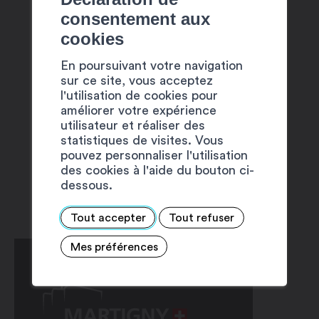
consentement aux
Grange à Emile, Martigny
Rue du Bour
cookies
EXPOSITION « PLONK
MARCHÉ
En poursuivant votre navigation
–
ET REPLONK »
AU LARD
sur ce site, vous acceptez
l'utilisation de cookies pour
améliorer votre expérience
utilisateur et réaliser des
statistiques de visites. Vous
pouvez personnaliser l'utilisation
des cookies à l'aide du bouton ci-
dessous.
Tout accepter
Tout refuser
Mes préférences