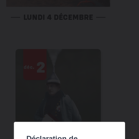
LUNDI 4 DÉCEMBRE
2
3
déc.
déc.
Déclaration de