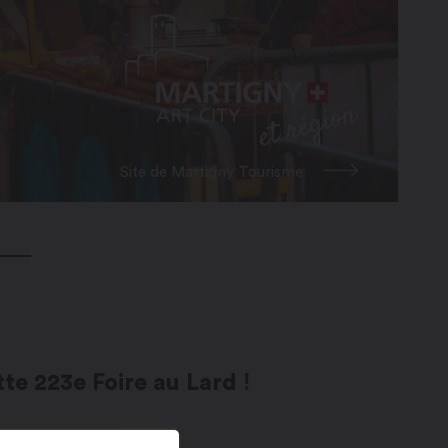
Site de Martigny Tourisme
te 223e Foire au Lard !