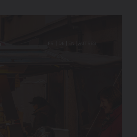
s
FR
DE
EN
AUTRES
en