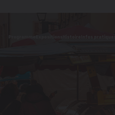
Programme
Expositions
Histoire
Infos pratique
Programme 2025
Exposition 2025
Les origines
Accès et
Archives
Archives
Editions précédentes 
parking
images
Contact
Route de la
cochonnaille
Liste des
stands