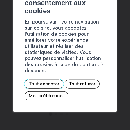
consentement aux
cookies
En poursuivant votre navigation
sur ce site, vous acceptez
l'utilisation de cookies pour
améliorer votre expérience
utilisateur et réaliser des
statistiques de visites. Vous
pouvez personnaliser l'utilisation
des cookies à l'aide du bouton ci-
Place Centrale , Martigny
Place Centr
dessous.
FÊTE CANTONALE DES
FÊTE C
Tout accepter
Tout refuser
COSTUMES – 9H00
COSTUM
ANIMAT
Mes préférences
VALAIS