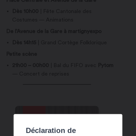
Dès 10h00
| Fête Cantonale des
Costumes — Animations
De l’Avenue de la Gare à martignyexpo
Dès 14h15
| Grand Cortège Folklorique
Petite scène
21h00 – 00h00
| Bal du FIFO avec
Pytom
— Concert de reprises
8
8
août
août
Déclaration de