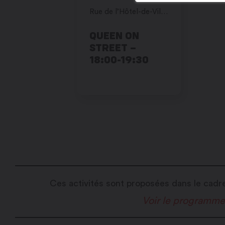
Rue de l’Hôtel-de-Ville 1, Martigny
QUEEN ON
STREET –
18:00-19:30
Ces activités sont proposées dans le cad
Voir le programm