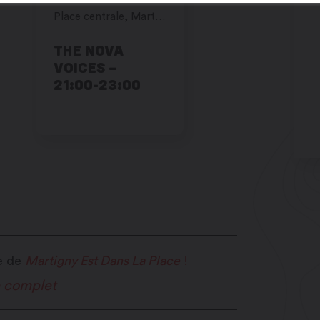
Place centrale, Martigny
THE NOVA
VOICES –
21:00-23:00
re de
Martigny Est Dans La Place
!
e complet