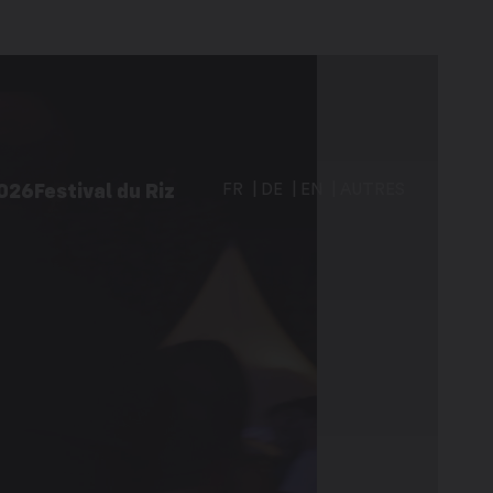
2026
Festival du Riz
FR
DE
EN
AUTRES
vités à Martigny