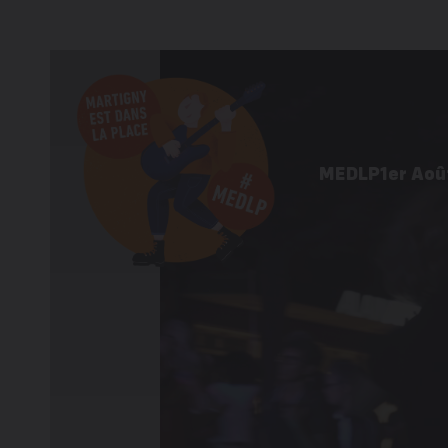
MEDLP
1er Aoû
Programme 
Informations 
Galerie d’im
Éditions pré