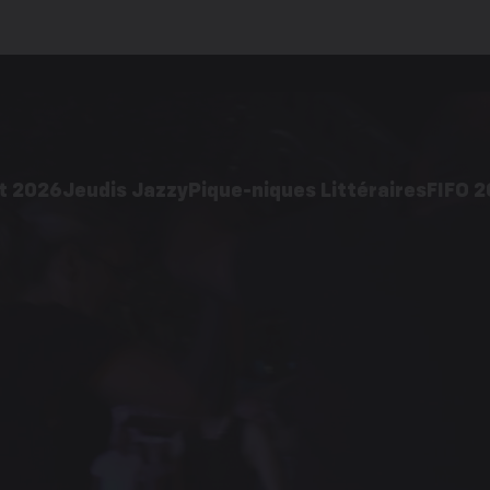
t 2026
Jeudis Jazzy
Pique-niques Littéraires
FIFO 
2026
Édition 2026
Acti
pratiques
Galerie d’images
ages
Éditions précédentes
cédentes