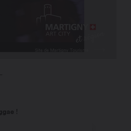
Site de Martigny Tourisme
ggae !