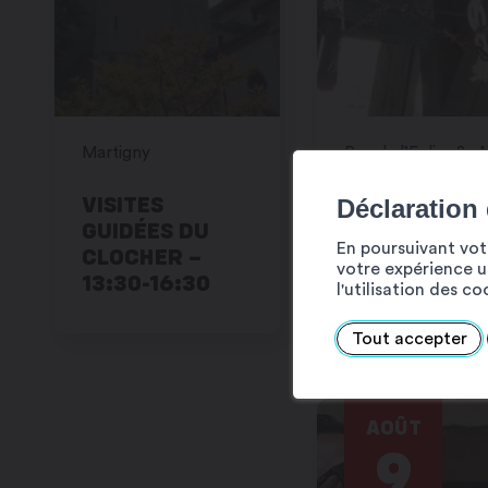
Martigny
VISITES
CARILLON –
Déclaration
GUIDÉES DU
17:00-17:30
En poursuivant votr
CLOCHER –
votre expérience ut
13:30-16:30
l'utilisation des c
Tout accepter
AOÛT
9