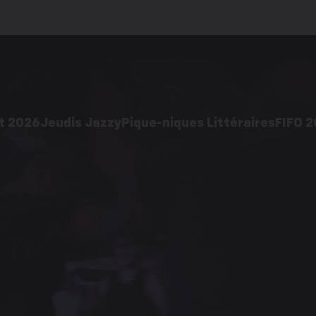
t 2026
Jeudis Jazzy
Pique-niques Littéraires
FIFO 
2026
Édition 2026
Acti
pratiques
Galerie d’images
ages
Éditions précédentes
cédentes