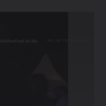
2026
Festival du Riz
FR
DE
EN
AUTRES
vités à Martigny