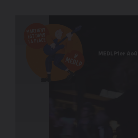
MEDLP
1er Aoû
Programme 
Informations 
Galerie d’im
Éditions pré