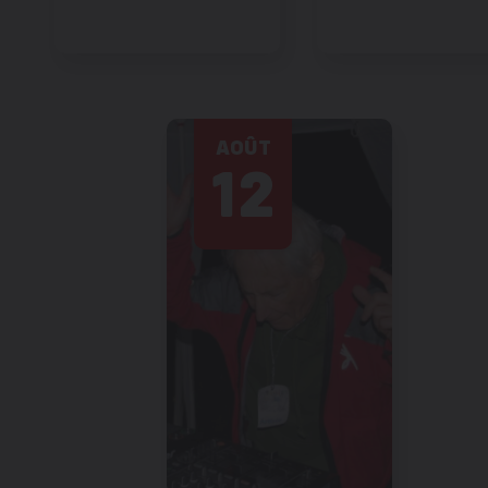
AOÛT
12