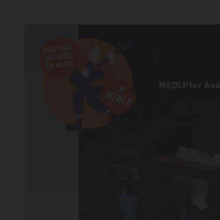
MEDLP
1er Ao
Programme 
Informations
Galerie d’im
Éditions pré