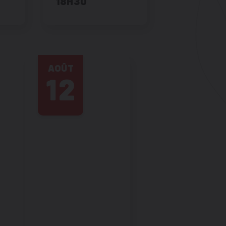
18H30
AOÛT
12