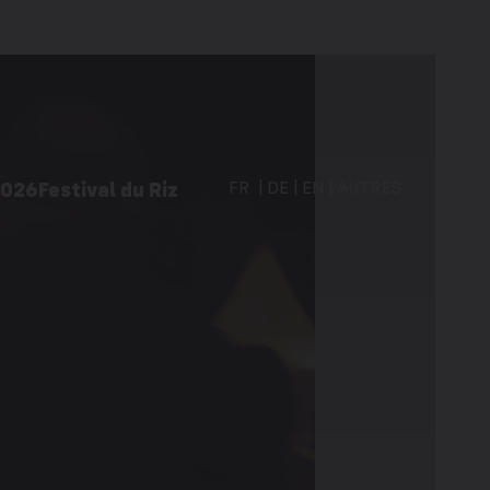
2026
Festival du Riz
FR
DE
EN
AUTRES
vités à Martigny