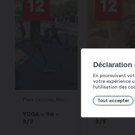
12
12
Déclaration
En poursuivant votr
votre expérience ut
l'utilisation des c
Place Centrale, Martigny
Tout accepter
YOGA – 9H –
ZUMBA – 10H
3/3
3/3