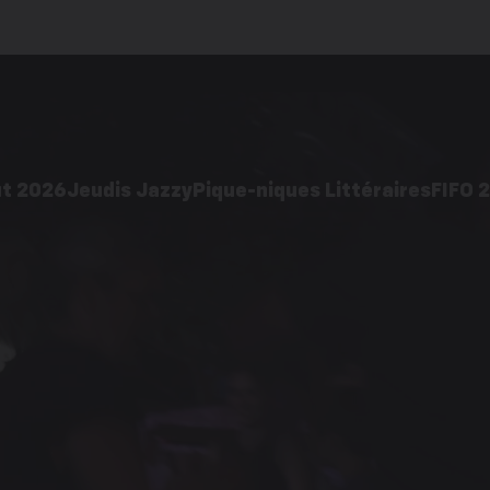
ût 2026
Jeudis Jazzy
Pique-niques Littéraires
FIFO 
2026
Édition 2026
Acti
 pratiques
Galerie d’images
ages
Éditions précédentes
cédentes