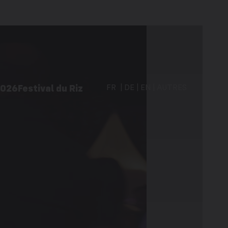
2026
Festival du Riz
FR
DE
EN
AUTRES
vités à Martigny