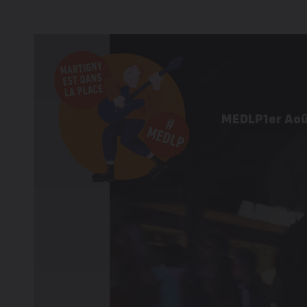
MEDLP
1er Ao
Programme 
Informations
Galerie d’im
Éditions pré