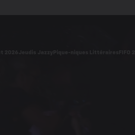
ût 2026
Jeudis Jazzy
Pique-niques Littéraires
FIFO 
2026
Édition 2026
Acti
 pratiques
Galerie d’images
ages
Éditions précédentes
cédentes