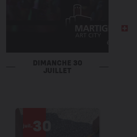
DIMANCHE 30
JUILLET
30
3
juil.
juil.