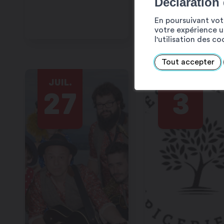
Déclaration
En poursuivant votr
votre expérience ut
l'utilisation des c
Tout accepter
JUIL.
AOÛT
27
3