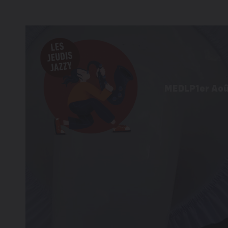
MEDLP
1er Ao
Programme 
Informations
Galerie d’im
Éditions pré