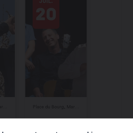
JUIL.
20
Place du Bourg, Martigny
Place du Bourg, Martigny
ZZ
SWING MANIAK