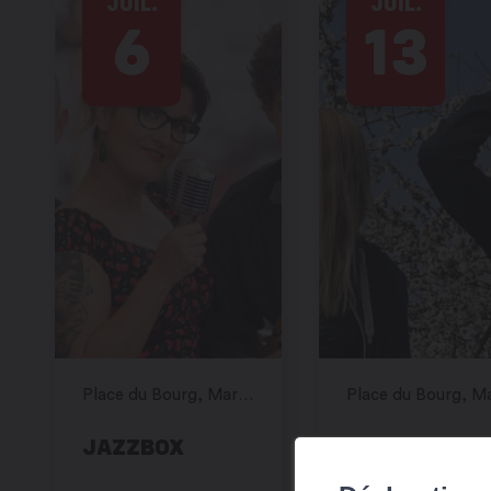
JUIL.
JUIL.
6
13
Place du Bourg, Martigny
JAZZBOX
3 MN POP-JA