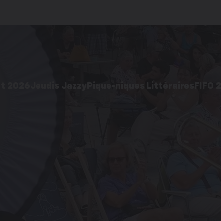
ût 2026
Jeudis Jazzy
Pique-niques Littéraires
FIFO 
2026
Édition 2026
Acti
 pratiques
Galerie d’images
ages
Éditions précédentes
cédentes