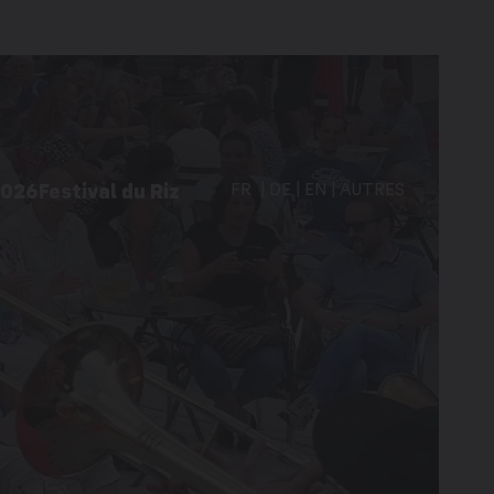
2026
Festival du Riz
FR
DE
EN
AUTRES
vités à Martigny