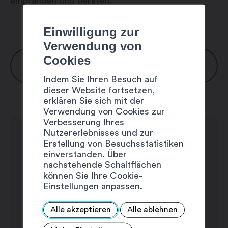
empfangen und beraten.
Einwilligung zur
Verwendung von
Cookies
ÖFFNUNGSZEITEN
Indem Sie Ihren Besuch auf
dieser Website fortsetzen,
Montag: 13:30 – 18:30 Uhr
erklären Sie sich mit der
Dienstag: 9:00 – 12:00 / 13:30 – 18:30
Verwendung von Cookies zur
Verbesserung Ihres
Uhr
Nutzererlebnisses und zur
Mittwoch: 9:00 – 12:00 / 13:30 – 18:30
Erstellung von Besuchsstatistiken
Uhr
einverstanden. Über
nachstehende Schaltflächen
Donnerstag: 9:00 – 12:00 / 13:30 – 18:30
können Sie Ihre Cookie-
Uhr
Einstellungen anpassen.
Freitag: 9:00 – 12:00 / 13:30 – 18:30 Uhr
Samstag: 9:00 – 12:00 / 13:30 – 17:00
Alle akzeptieren
Alle ablehnen
Uhr