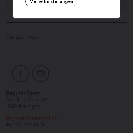
Meine Einstellungen
Sonntag: geschlossen
Bagutti Sport
Av. de la Gare 32
1920
Martigny
bagsport@bluewin.ch
+41 27 722 14 14