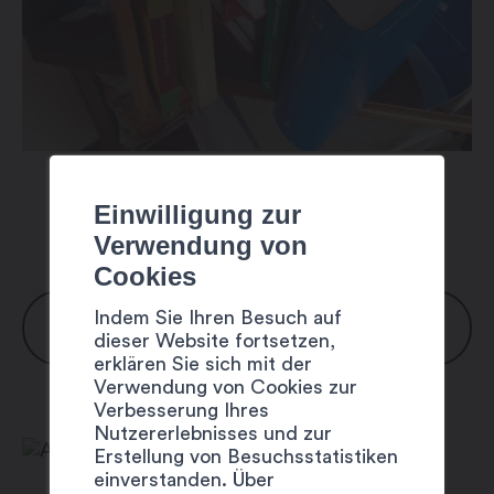
Einwilligung zur
Verwendung von
Cookies
Indem Sie Ihren Besuch auf
ÖFFNUNGSZEITEN
dieser Website fortsetzen,
erklären Sie sich mit der
Verwendung von Cookies zur
Montag: auf Anfrage
Verbesserung Ihres
Dienstag: auf Anfrage
Nutzererlebnisses und zur
Mittwoch: auf Anfrage
Erstellung von Besuchsstatistiken
einverstanden. Über
Donnerstag: auf Anfrage