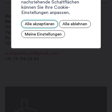
nachstehende Schaltflächen
Freitag: auf Anfrage
können Sie Ihre Cookie-
Samstag: geschlossen
Einstellungen anpassen.
Auditpolitis
Sonntag: geschlossen
Rechtsberatung
Alle akzeptieren
Alle ablehnen
Herr
Pascal
Mineau
Meine Einstellungen
Av. de la Gare 46b
1920
Martigny
auditpolitis.ch@gmail.com
+41 79 314 04 84