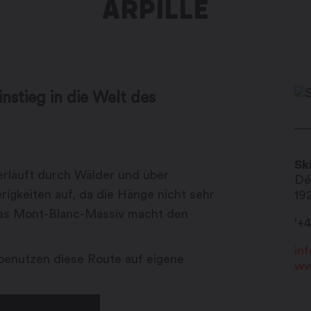
ARPILLE
instieg in die Welt des
Sk
erläuft durch Wälder und über
Dé
igkeiten auf, da die Hänge nicht sehr
19
 das Mont-Blanc-Massiv macht den
'+
in
e benutzen diese Route auf eigene
ww