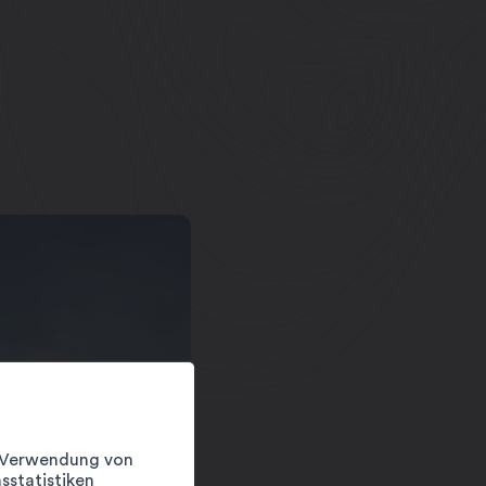
er Verwendung von
sstatistiken