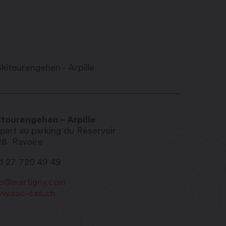
itourengehen – Arpille
part au parking du Réservoir
28
Ravoire
41 27 720 49 49
fo@martigny.com
w.sac-cas.ch