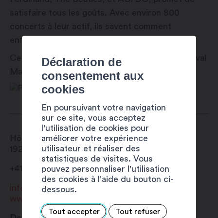
satisfaire tous les goûts​. Avec environ 800
concerts à leur actif, ils savent comment
enflammer la scène et captiver le public.
Cette animation s’inscrit dans le cadre du festival
Déclaration de
Martigny Est Dans La Place (#MEDLP)
consentement aux
cookies
En poursuivant votre navigation
sur ce site, vous acceptez
l'utilisation de cookies pour
améliorer votre expérience
Hôtel de Ville
utilisateur et réaliser des
1920
Martigny
statistiques de visites. Vous
+41 27 720 49 49
pouvez personnaliser l'utilisation
des cookies à l'aide du bouton ci-
info@martigny.com
dessous.
www.festivete.ch
Tout accepter
Tout refuser