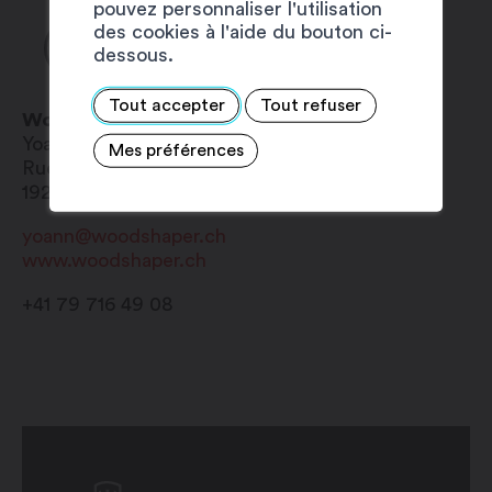
pouvez personnaliser l'utilisation
des cookies à l'aide du bouton ci-
dessous.
Tout accepter
Tout refuser
Wood Shaper Sàrl
Yoann
Rouiller
Mes préférences
Rue des Finettes 55
1920
Martigny
yoann@woodshaper.ch
www.woodshaper.ch
+41 79 716 49 08