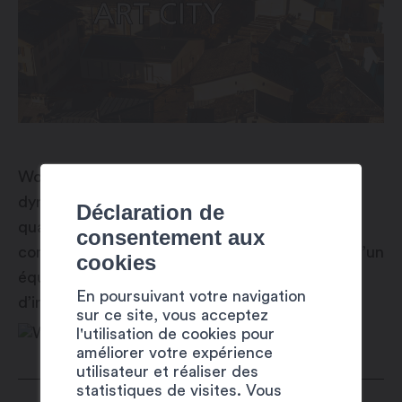
Wood Shaper est une entreprise jeune,
dynamique et innovante. Nous valorisons la
Déclaration de
qualité et la rapidité, et nous abordons chaque
consentement aux
commande individuellement. Nous disposons d’un
cookies
équipement de menuiserie haut de gamme et
En poursuivant votre navigation
d’installations techniques spécialisées.
sur ce site, vous acceptez
l'utilisation de cookies pour
améliorer votre expérience
utilisateur et réaliser des
statistiques de visites. Vous