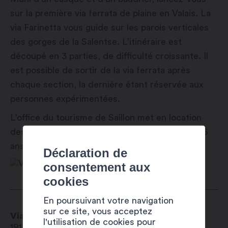
sur la première via ferrata de plaine en Valais. La
via Farinetta vous guide sur les parois verticales
des gorges de la Salentse. L’itinéraire est
découpé en 3 parties, de difficulté croissante. Il
est possible de sortir de la via ferrata après
chaque section, la dernière étant réservée aux
personnes expérimentées.
L’office du tourisme de Saillon met en location
des kits de via ferrata sous certains critères (16
ans minimum).
Déclaration de
consentement aux
cookies
En poursuivant votre navigation
sur ce site, vous acceptez
Via Farinetta
l'utilisation de cookies pour
1913
Saillon