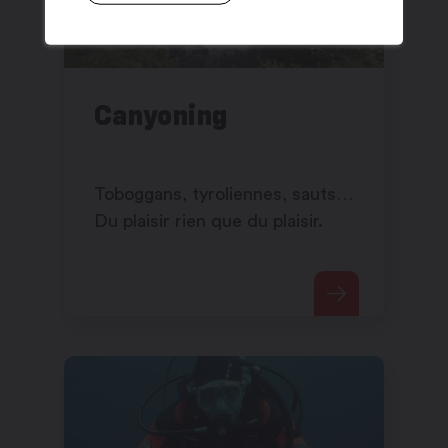
Canyoning
Toboggans, tyroliennes, sauts…
Du plaisir rien que du plaisir.