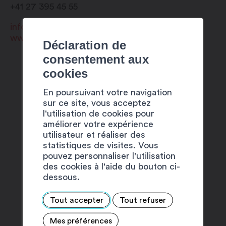
+41 27 395 45 55
info@nolimitsexperience.ch
www.nolimitsexperience.ch
Déclaration de
consentement aux
cookies
En poursuivant votre navigation
sur ce site, vous acceptez
SUGGESTIONS
l'utilisation de cookies pour
améliorer votre expérience
utilisateur et réaliser des
statistiques de visites. Vous
pouvez personnaliser l'utilisation
des cookies à l'aide du bouton ci-
dessous.
Tout accepter
Tout refuser
Mes préférences