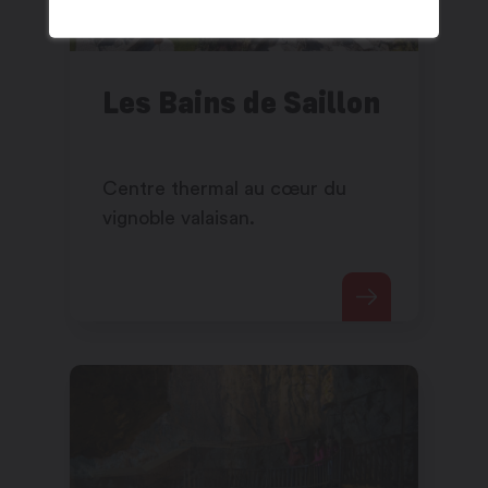
Les Bains de Saillon
Centre thermal au cœur du
vignoble valaisan.