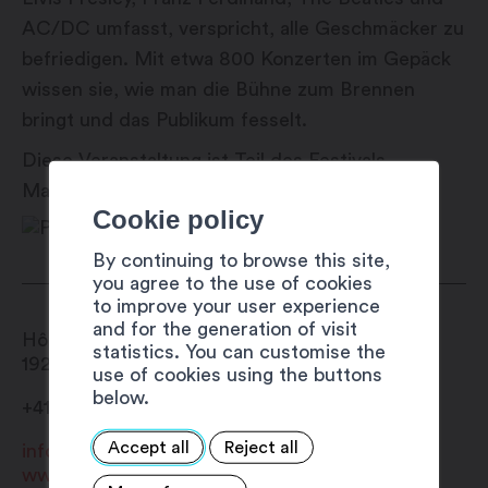
AC/DC umfasst, verspricht, alle Geschmäcker zu
befriedigen. Mit etwa 800 Konzerten im Gepäck
wissen sie, wie man die Bühne zum Brennen
bringt und das Publikum fesselt.
Diese Veranstaltung ist Teil des Festivals
Martigny Est Dans La Place (#MEDLP).
Cookie policy
By continuing to browse this site,
you agree to the use of cookies
to improve your user experience
and for the generation of visit
Hôtel de Ville
statistics. You can customise the
1920
Martigny
use of cookies using the buttons
below.
+41 27 720 49 49
Accept all
Reject all
info@martigny.com
www.festivete.ch