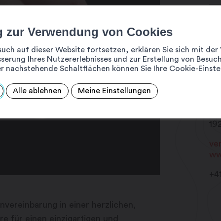
g zur Verwendung von Cookies
such auf dieser Website fortsetzen, erklären Sie sich mit d
serung Ihres Nutzererlebnisses und zur Erstellung von Besuch
r nachstehende Schaltflächen können Sie Ihre Cookie-Einste
Na
Fé
Alle ablehnen
Meine Einstellungen
Th
Pl
19
ve
ww
+4
vereinbarung in einer herzlichen,
e für einen einzigartigen und