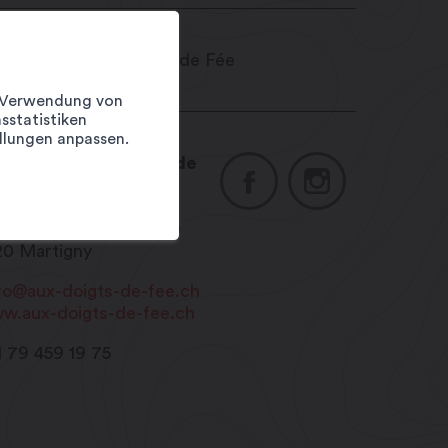
er Verwendung von
sstatistiken
llungen anpassen.
gelsalon Aux doigts de
e
erapeut – Medium
ace du Pré-de-Foire 20
20
Martigny
ro@aux-doigts-de-fee.ch
w.aux-doigts-de-fee.ch
1 79 459 19 75