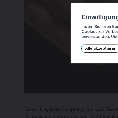
Einwilligun
Indem Sie Ihren Be
Cookies zur Verbes
einverstanden. Übe
Alle akzeptieren
Dieser Nagelsalon empfängt Sie nach Termin
freundlichen und professionellen Atmosphär