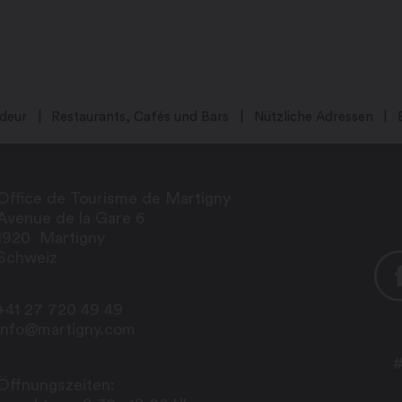
deur
Restaurants, Cafés und Bars
Nützliche Adressen
Office de Tourisme de Martigny
Avenue de la Gare 6
1920
Martigny
Schweiz
+41 27 720 49 49
info@martigny.com
#
Öffnungszeiten: