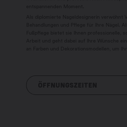
entspannenden Moment.
Als diplomierte Nageldesignerin verwöhnt Vé
Behandlungen und Pflege für Ihre Nägel. Al
Fußpflege bietet sie Ihnen professionelle, so
Arbeit und geht dabei auf Ihre Wünsche ein
an Farben und Dekorationsmodellen, um Ihn
ÖFFNUNGSZEITEN
Montag: auf Anfrage
Dienstag: auf Anfrage
Mittwoch: auf Anfrage
Donnerstag: auf Anfrage