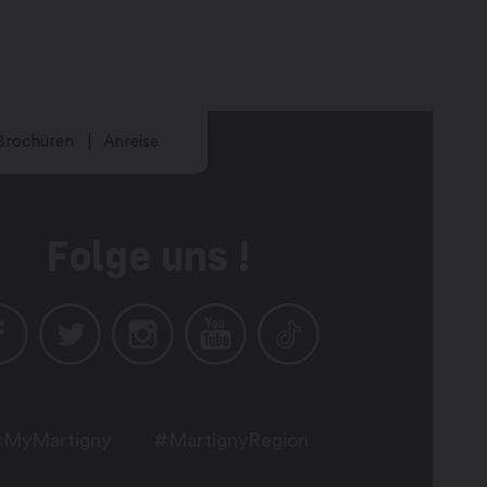
Brochüren
Anreise
Folge uns !
MyMartigny
#MartignyRegion