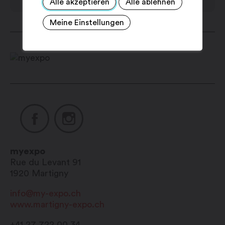
Alle akzeptieren
Alle ablehnen
Uhr
Meine Einstellungen
Freitag: 8:30 – 12:00 / 13:30 – 17:00 Uhr
Samstag: geschlossen
Sonntag: geschlossen
myexpo
Rue du Levant 91
1920
Martigny
info@my-expo.ch
www.martigny-expo.ch
+41 27 722 00 34