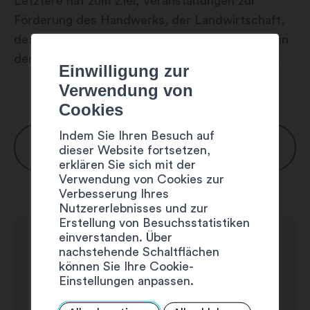
Letztere hat zum Ziel, Veranstaltungen zur
Förderung des Handwerks, der Landwirtschaft,
des Handels, der Industrie und des Tourismus in
der Region zu organisieren und durchzuführen.
Einwilligung zur
Verwendung von
Cookies
Indem Sie Ihren Besuch auf
ÖFFNUNGSZEITEN
dieser Website fortsetzen,
erklären Sie sich mit der
Verwendung von Cookies zur
Montag: 8:30 – 12:00 / 13:30 – 17:00 Uhr
Verbesserung Ihres
Nutzererlebnisses und zur
Dienstag: 8:30 – 12:00 / 13:30 – 17:00
Erstellung von Besuchsstatistiken
Uhr
einverstanden. Über
nachstehende Schaltflächen
Mittwoch: 8:30 – 12:00 / 13:30 – 17:00
können Sie Ihre Cookie-
Uhr
Einstellungen anpassen.
Donnerstag: 8:30 – 12:00 / 13:30 – 17:00