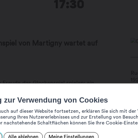
17:30
nspiel von Martigny wartet auf
Rue
19
 Freude das Glockenspiel spielen: ein
passen sollten !
+4
g zur Verwendung von Cookies
in
fe
such auf dieser Website fortsetzen, erklären Sie sich mit d
serung Ihres Nutzererlebnisses und zur Erstellung von Besuch
r nachstehende Schaltflächen können Sie Ihre Cookie-Einste
Da
Sa
Alle ablehnen
Meine Einstellungen