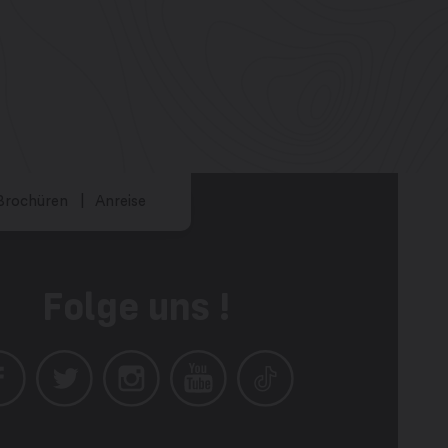
Brochüren
Anreise
Folge uns !