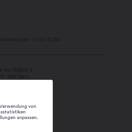
 de l'Eglise 2
20
Martigny
1 27 720 49 49
fo@martigny.com
stivete.ch
er Verwendung von
sstatistiken
llungen anpassen.
tum
mstag 9 August 2025