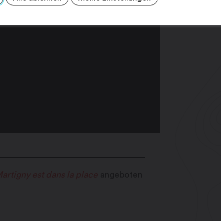
artigny est dans la place
angeboten