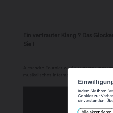
Ein vertrauter Klang ? Das Glocke
Sie !
Alexandre Fournier wird zu unserer grossen
musikalisches Intermezzo, das Sie nicht ver
Einwilligun
Indem Sie Ihren Be
Cookies zur Verbes
einverstanden. Übe
Alle akzeptieren