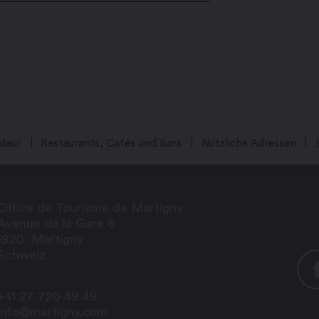
deur
Restaurants, Cafés und Bars
Nützliche Adressen
Office de Tourisme de Martigny
Avenue de la Gare 6
1920
Martigny
Schweiz
+41 27 720 49 49
info@martigny.com