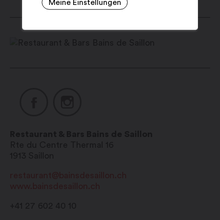
Meine Einstellungen
Bar Le Farinet
Montag bis Sonntag: 9:00 – 12:30 /
16:00 – 20:00 Uhr
Restaurant & Bars Bains de Saillon
Rte du Centre Thermal 16
1913
Saillon
restaurant@bainsdesaillon.ch
www.bainsdesaillon.ch
+41 27 602 40 10