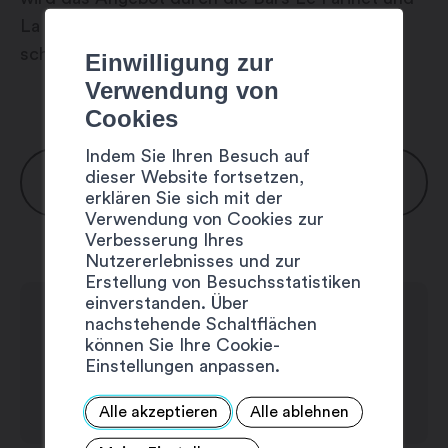
La Bastide Lounge. Geniessen Sie auch die
schönen Terrassen mit Blick auf die Bäder.
Einwilligung zur
Verwendung von
Cookies
Indem Sie Ihren Besuch auf
ÖFFNUNGSZEITEN
dieser Website fortsetzen,
erklären Sie sich mit der
Verwendung von Cookies zur
Verbesserung Ihres
La Brasserie
Nutzererlebnisses und zur
Montag bis Sonntag: 11:30 – 22:00 Uhr
Erstellung von Besuchsstatistiken
Le Carnotzet
einverstanden. Über
nachstehende Schaltflächen
Montag bis Sonntag: 11:30 – 22:00 Uhr
können Sie Ihre Cookie-
Les Baigneurs
Einstellungen anpassen.
Montag bis Sonntag: 10:00 – 19:00 Uhr
Le Swiss Burger Bar
Alle akzeptieren
Alle ablehnen
Montag bis Sonntag: 10:00 – 19:00 Uhr