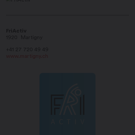
FriActiv
1920
Martigny
+41 27 720 49 49
www.martigny.ch