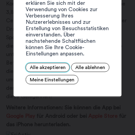
erklären Sie sich mit der
Konkret verbindet der Parcours in Martigny, eine
Verwendung von Cookies zur
3,8 Kilometer lange Rundstrecke, den Place
Verbesserung Ihres
Centrale, das Schloss La Bâtiaz und das Ufer der
Nutzererlebnisses und zur
Erstellung von Besuchsstatistiken
Dranse. Rechnen Sie etwa eine Stunde für die
einverstanden. Über
Sportlichsten und bis zu zwei Stunden für
nachstehende Schaltflächen
diejenigen, die in einem gemächlicheren Tempo
können Sie Ihre Cookie-
Einstellungen anpassen.
unterwegs sein möchten. Über die körperliche
Betätigung hinaus bietet dieser Rundweg auch
Alle akzeptieren
Alle ablehnen
die Gelegenheit, das lokale Kulturerbe, die
umliegende Natur und die öffentlichen Räume
Meine Einstellungen
der Stadt (wieder) zu entdecken. Nutzen Sie
diese Gelegenheit!
Weitere Informationen: Sie können die App bei
Google Play
für Android oder bei
Apple Store
für
das iPhone herunterladen.