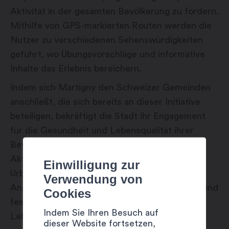
Aktivität in der gesamten Bevölkerung zu fördern.
Mithilfe von GPS-markierten Routen werden die
Nutzer zu verschiedenen Sehenswürdigkeiten
geführt, wo Übungsvorschläge und informative
Inhalte das Erlebnis bereichern.
Indem sich Martigny den Schweizer Gemeinden
anschließt, die sich bereits an dieser Initiative
beteiligen, bekräftigt die Stadt ihr Engagement
für die Gesundheit und Lebensqualität ihrer
Bevölkerung. Die Stadt, die bereits kostenlose
Aktivitäten wie Streetworkout, TrailZone und
Einwilligung zur
Urban Training anbietet, erweitert nun ihr
Verwendung von
Angebot mit der Einführung der FriActiv-App und
Cookies
festigt damit ihr Engagement für einen aktiven
Indem Sie Ihren Besuch auf
Lebensstil, der allen zugänglich ist.
dieser Website fortsetzen,