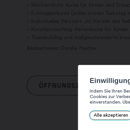
– Wöchentliche Kurse für Kinder und Erwa
– Schnupperkurse (jeden letzten Samstag 
– Individueller Parcours „Im Herzen des Sel
– Künstlercoaching -Ferienkurse für Kinde
– Teambuilding und maßgeschneiderte kreat
Bildnachweis: Coralie Pasche
Einwilligun
ÖFFNUNGSZEITEN
Indem Sie Ihren Be
Cookies zur Verbes
einverstanden. Übe
Montag: nach Vereinbarung
Dienstag: 9:00 – 12:00 Uhr / 13:00 – 2
Alle akzeptieren
Mittwoch: 9:00 – 12:00 Uhr / 13:00 – 1
Donnerstag: 9:00 – 12:00 Uhr / 13:00 