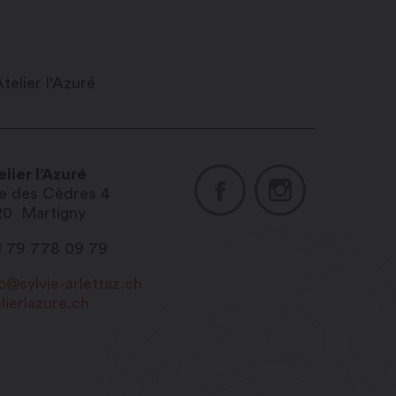
elier l’Azuré
e des Cèdres 4
20
Martigny
1 79 778 09 79
fo@sylvie-arlettaz.ch
lierlazure.ch