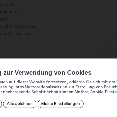
chsene
im Monat)
bst“
r und Erwachsene
ive Erlebnisse
g zur Verwendung von Cookies
such auf dieser Website fortsetzen, erklären Sie sich mit d
serung Ihres Nutzererlebnisses und zur Erstellung von Besuch
r nachstehende Schaltflächen können Sie Ihre Cookie-Einste
0:00 Uhr
Alle ablehnen
Meine Einstellungen
8:00 Uhr
– 20:00 Uhr