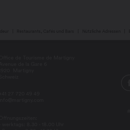
deur
Restaurants, Cafés und Bars
Nützliche Adressen
Office de Tourisme de Martigny
Avenue de la Gare 6
1920
Martigny
Schweiz
+41 27 720 49 49
info@martigny.com
#
Öffnungszeiten:
- werktags: 8.30 - 18.00 Uhr