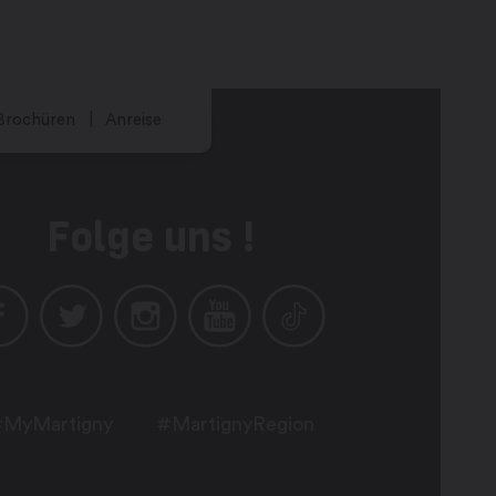
Brochüren
Anreise
Folge uns !
MyMartigny
#MartignyRegion