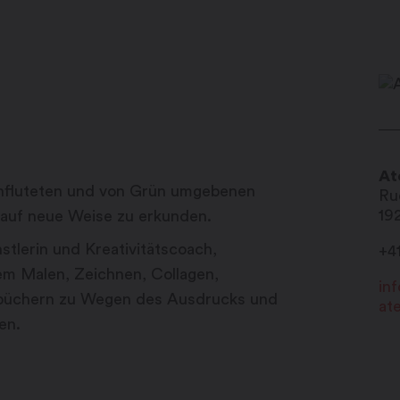
At
chfluteten und von Grün umgebenen
Ru
19
ät auf neue Weise zu erkunden.
nstlerin und Kreativitätscoach,
+4
em Malen, Zeichnen, Collagen,
in
rbüchern zu Wegen des Ausdrucks und
ate
en.