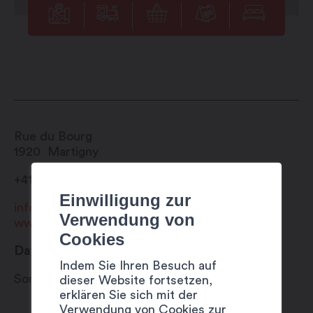
Rue du Bourg
1920
Martigny
+41 27 720 49 49
Einwilligung zur
info@martigny.com
Verwendung von
www.foireaulard.ch
Cookies
Datum
Indem Sie Ihren Besuch auf
Sonntag 3 bis Montag 4 Dezember 2023
dieser Website fortsetzen,
erklären Sie sich mit der
Verwendung von Cookies zur